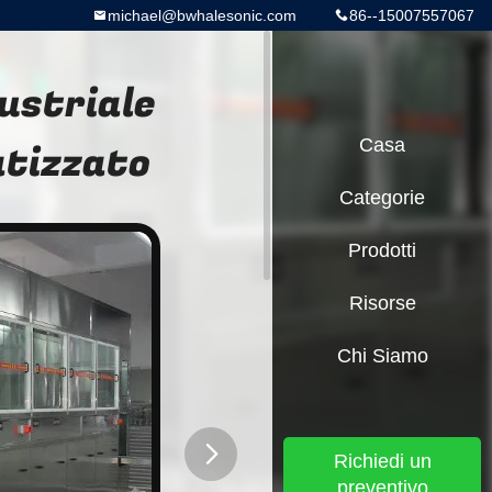
michael@bwhalesonic.com
86--15007557067
ustriale
tizzato
Casa
Categorie
Prodotti
Risorse
Chi Siamo
Richiedi un
preventivo