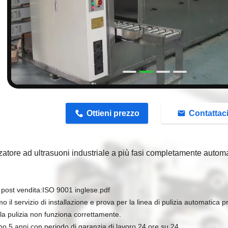
n
Ottieni prezzo
Contattac
zatore ad ultrasuoni industriale a più fasi completamente automat
 post vendita:
ISO 9001 inglese.pdf
o il servizio di installazione e prova per la linea di pulizia automatica p
a pulizia non funziona correttamente.
mo 5 anni con periodo di garanzia di lavoro 24 ore su 24.