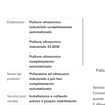
butto
Evidenziare
Pulitore ultrasonico
industriale completamente
automatizzato
,
Pulitore ultrasonico
industriale 33.3KW
,
Pulitore ultrasonico
completamente
automatizzato
Puliz
Nome del
Pulizzatore ad ultrasuoni
prodotto
industriale a più fasi
completamente
Servizio
automatizzato
Fornirem
Servizio post
Installazione e collaudo
quando l
vendita
presso il proprio stabilimento
E offria