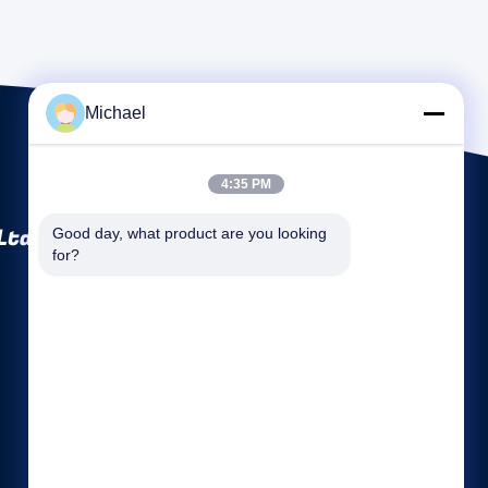
Michael
4:35 PM
Ltd
Good day, what product are you looking 
for?
Link veloci
Profilo aziendale
Fatory Tour
Controllo di qualità
Mappa del sito