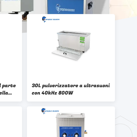
e
l parte
30L pulverizzatore a ultrasuoni
ella
con 40kHz 800W
atore