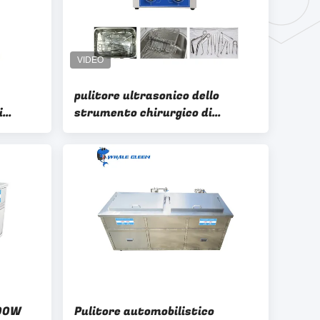
pulitore ultrasonico dello
i
strumento chirurgico di
i
controllo meccanico
ultrasonico medico del pulitore
6.5L
200W
Pulitore automobilistico