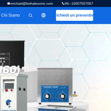
michael@bwhalesonic.com
86--15007557067
Chi Siamo
Richiedi un preventivo
描述
160)