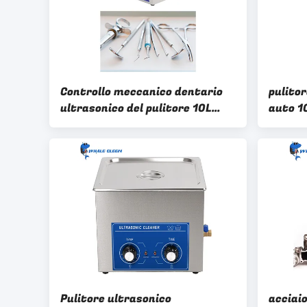
Controllo meccanico dentario
pulitor
ultrasonico del pulitore 10L
auto 1
dello strumento del carro
armato SUS304
Pulitore ultrasonico
acciaio