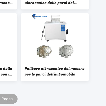
rumento
ultrasonico delle parti del
 il
doppio carro armato macchina
di pulizia ultrasonica di 3 fasi
o della
Pulitore ultrasonico del motore
con il
per le parti dell'automobile
rti
0 Pages