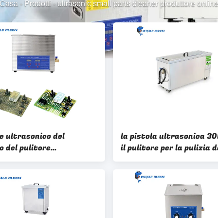
Casa
-
Prodotti
-
ultrasonic small parts cleaner produttore onlin
e ultrasonico del
la pistola ultrasonica 30
o del pulitore
il pulitore per la pulizia d
nico di elettronica di
pistola lunga con il radi
00W