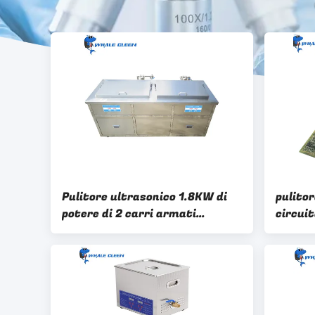
Pulitore ultrasonico 1.8KW di
pulitor
potere di 2 carri armati
circuit
pulitore ultrasonico di 175 parti
ultraso
di litro un piccolo
30L 6