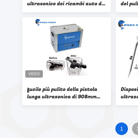
ultrasonico dei ricambi auto del
del pu
pulitore 30L 500Watt
auto 1
dell'iniettore di combustibile
motor
del carro armato SUS304
fucile più pulito della pistola
Disposi
lunga ultrasonica di 908mm
ultrasu
pulitore di onda ultrasonica di
inossi
30 litri
riscald
plasti
1