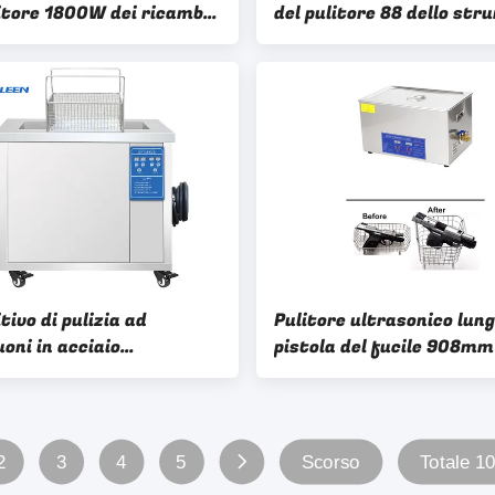
litore 1800W dei ricambi
del pulitore 88 dello st
35L per le componenti del
chirurgico di Effiency con
e
radiatore
tivo di pulizia ad
Pulitore ultrasonico lung
oni in acciaio
pistola del fucile 908mm 
dabile 264L 40KHz con
piccolo canestro delle pa
atore per parti in
ca metallica
2
3
4
5
Scorso
Totale 1