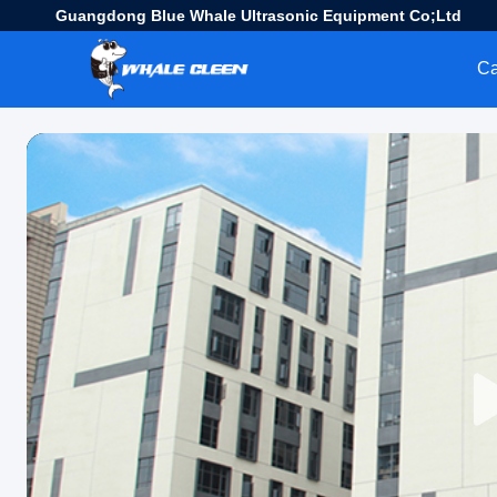
Guangdong Blue Whale Ultrasonic Equipment Co;Ltd
C