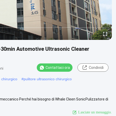
0-30min Automotive Ultrasonic Cleaner
Contattaci ora
Condividi
oni
 chirurgico
#
pulitore ultrasonico chirurgico
 meccanico Perché hai bisogno di Whale Cleen SonicPulizzatore di
rda di più
Lasciate un messaggio.