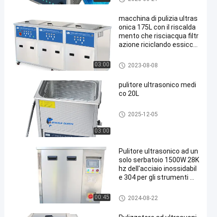
macchina di pulizia ultras
onica 175L con il riscalda
mento che risciacqua filtr
azione riciclando essicca
zione
Pulitore ultrasonico industrial
03:00
2023-08-08
e
pulitore ultrasonico medi
co 20L
Pulitore ultrasonico medico
2025-12-05
03:00
Pulitore ultrasonico ad un
solo serbatoio 1500W 28K
hz dell'acciaio inossidabil
e 304 per gli strumenti m
edici
Pulitore ultrasonico medico
00:45
2024-08-22