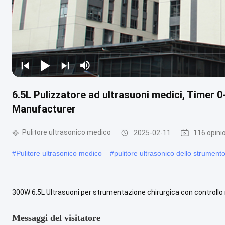
6.5L Pulizzatore ad ultrasuoni medici, Timer 
Manufacturer
Pulitore ultrasonico medico
2025-02-11
116 opini
#
Pulitore ultrasonico medico
#
pulitore ultrasonico dello strumento
300W 6.5L Ultrasuoni per strumentazione chirurgica con controllo
strumenti chirurgici ad ultrasuoni? I detergenti ad ultrasuoni ...
Gua
Messaggi del visitatore