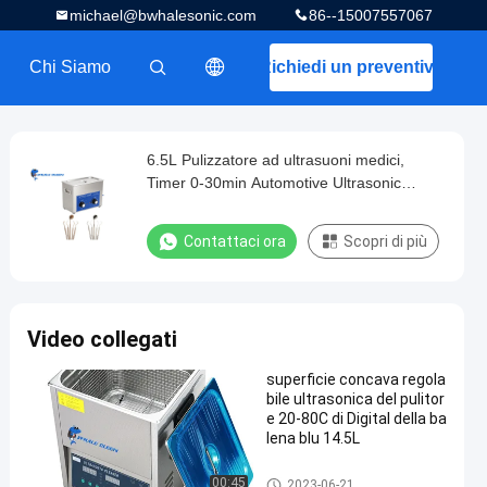
michael@bwhalesonic.com
86--15007557067
Chi Siamo
Richiedi un preventivo
描述
6.5L Pulizzatore ad ultrasuoni medici,
Timer 0-30min Automotive Ultrasonic
Cleaner Manufacturer
Contattaci ora
Scopri di più
Video collegati
superficie concava regola
bile ultrasonica del pulitor
e 20-80C di Digital della ba
lena blu 14.5L
Pulitore ultrasonico di Digital
00:45
2023-06-21