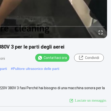
0V 3 per le parti degli aerei
Contattaci ora
Condividi
ioni
parti
#
Pulitore ultrasonico delle parti
C220V 380V 3 fasi Perché hai bisogno di una macchina sonora per la
Guarda di più
Lasciate un messaggio.