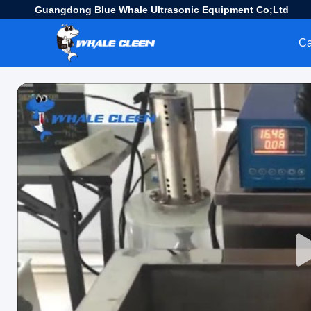
Guangdong Blue Whale Ultrasonic Equipment Co;Ltd
C