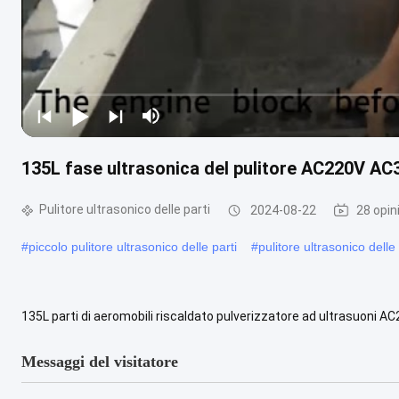
135L fase ultrasonica del pulitore AC220V AC38
Pulitore ultrasonico delle parti
2024-08-22
28 opin
#
piccolo pulitore ultrasonico delle parti
#
pulitore ultrasonico delle 
135L parti di aeromobili riscaldato pulverizzatore ad ultrasuoni A
pulizia di parti di aerei?Compagnia e catalogo di Blue Whale e Jie....
Messaggi del visitatore