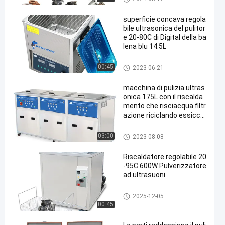
superficie concava regola
bile ultrasonica del pulitor
e 20-80C di Digital della ba
lena blu 14.5L
Pulitore ultrasonico di Digital
00:45
2023-06-21
macchina di pulizia ultras
onica 175L con il riscalda
mento che risciacqua filtr
azione riciclando essicca
zione
Pulitore ultrasonico industrial
03:00
2023-08-08
e
Riscaldatore regolabile 20
-95C 600W Pulverizzatore
ad ultrasuoni
Pulitore ultrasonico delle parti
2025-12-05
00:45