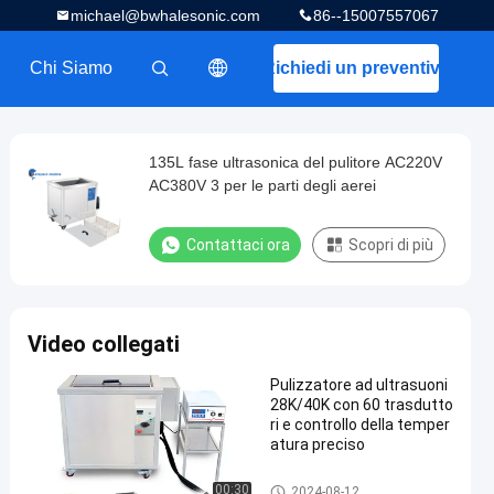
michael@bwhalesonic.com
86--15007557067
Chi Siamo
Richiedi un preventivo
描述
135L fase ultrasonica del pulitore AC220V
AC380V 3 per le parti degli aerei
Contattaci ora
Scopri di più
Video collegati
Pulizzatore ad ultrasuoni
28K/40K con 60 trasdutto
ri e controllo della temper
atura preciso
Pulitore ultrasonico delle parti
00:30
2024-08-12